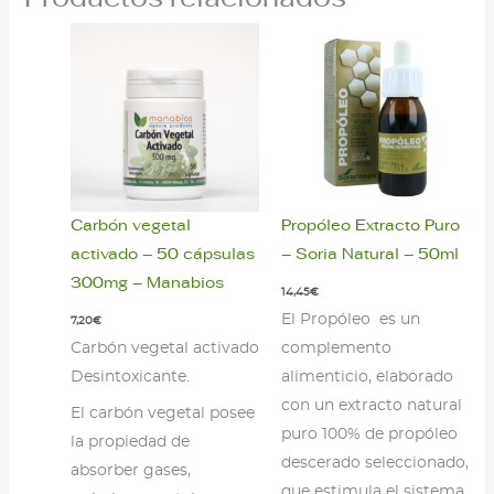
Carbón vegetal
Propóleo Extracto Puro
activado – 50 cápsulas
– Soria Natural – 50ml
300mg – Manabios
14,45
€
El Propóleo es un
7,20
€
Carbón vegetal activado
complemento
Desintoxicante.
alimenticio, elaborado
con un extracto natural
El carbón vegetal posee
puro 100% de propóleo
la propiedad de
descerado seleccionado,
absorber gases,
que estimula el sistema