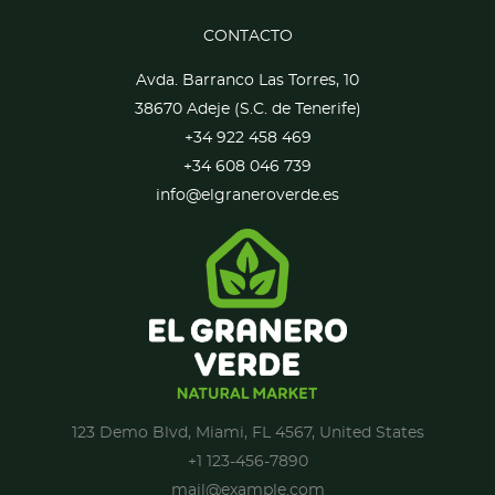
CONTACTO
Avda. Barranco Las Torres, 10
38670 Adeje (S.C. de Tenerife)
+34 922 458 469
+34 608 046 739
info@elgraneroverde.es
123 Demo Blvd, Miami, FL 4567, United States
+1 123-456-7890
mail@example.com