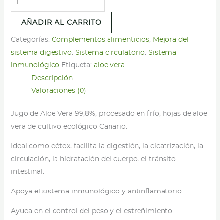
de
AÑADIR AL CARRITO
Aloe
99,8%
Categorías:
Complementos alimenticios
,
Mejora del
-
sistema digestivo
,
Sistema circulatorio
,
Sistema
Finca
inmunológico
Etiqueta:
aloe vera
Rica
Descripción
Canarias
Valoraciones (0)
-
Jugo de Aloe Vera 99,8%, procesado en frío, hojas de aloe
250ml
vera de cultivo ecológico Canario.
cantidad
Ideal como détox, facilita la digestión, la cicatrización, la
circulación, la hidratación del cuerpo, el tránsito
intestinal.
Apoya el sistema inmunológico y antinflamatorio.
Ayuda en el control del peso y el estreñimiento.