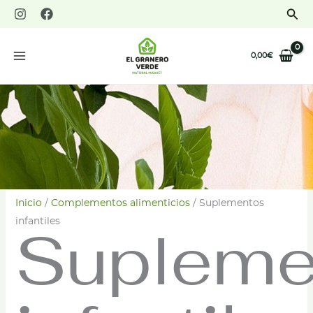
Ir
Bus
al
contenido
0,00
€
Inicio
/
Complementos alimenticios
/ Suplementos
infantiles
Supleme