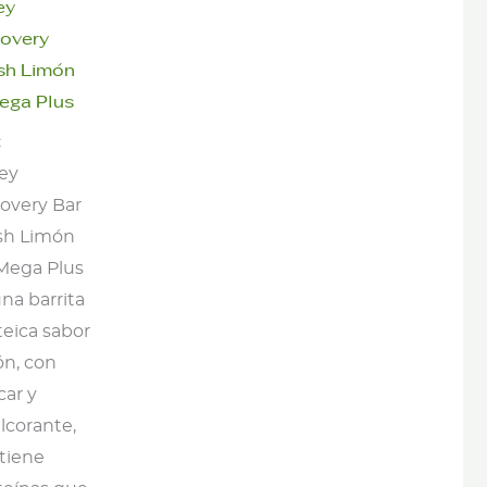
ey
overy
sh Limón
ega Plus
€
ey
overy Bar
sh Limón
Mega Plus
na barrita
teica sabor
ón, con
car y
lcorante,
tiene