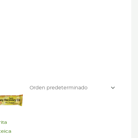
ita
teica