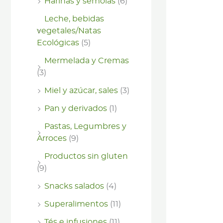
Harinas y sémolas
(6)
Leche, bebidas
vegetales/Natas
Ecológicas
(5)
Mermelada y Cremas
(3)
Miel y azúcar, sales
(3)
Pan y derivados
(1)
Pastas, Legumbres y
Arroces
(9)
Productos sin gluten
(9)
Snacks salados
(4)
Superalimentos
(11)
Tés e infusiones
(11)