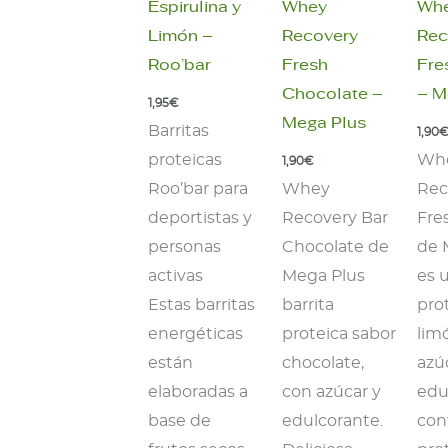
Espirulina y
Whey
Wh
Limón –
Recovery
Rec
Roo’bar
Fresh
Fre
Chocolate –
– M
1,95
€
Mega Plus
Barritas
1,90
proteicas
Wh
1,90
€
Roo’bar para
Whey
Rec
deportistas y
Recovery Bar
Fre
personas
Chocolate de
de 
activas
Mega Plus
es u
Estas barritas
barrita
pro
energéticas
proteica sabor
lim
están
chocolate,
azú
elaboradas a
con azúcar y
edu
base de
edulcorante.
con