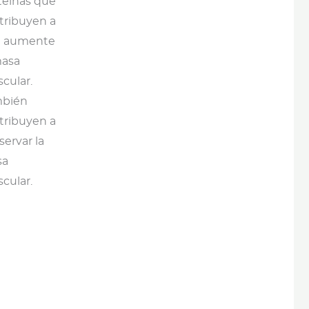
teínas que
tribuyen a
 aumente
masa
cular.
bién
tribuyen a
servar la
sa
cular.