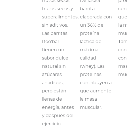
frutos secos,
Deliciosa
pro
frutos secos y
barrita
con
superalimentos,
elaborada con
que
sin aditivos.
un 36% de
la 
Las barritas
proteína
mus
Roo’bar
láctica de
Tam
tienen un
máxima
con
sabor dulce
calidad
con
natural sin
(whey). Las
ma
azúcares
proteinas
mus
añadidos,
contribuyen a
pero están
que aumente
llenas de
la masa
energía, antes
muscular.
y después del
ejercicio.