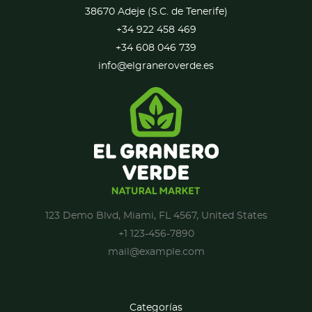
38670 Adeje (S.C. de Tenerife)
+34 922 458 469
+34 608 046 739
info@elgraneroverde.es
123 Demo Blvd, Miami, FL 4567, United States
+1 123-456-7890
mail@example.com
Categorías