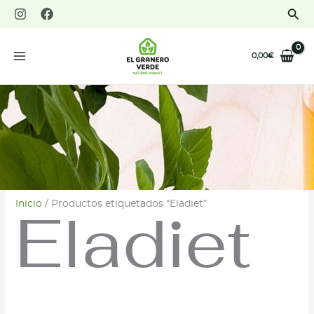
Ir
Bus
al
contenido
0,00
€
Inicio
/ Productos etiquetados “Eladiet”
Eladiet