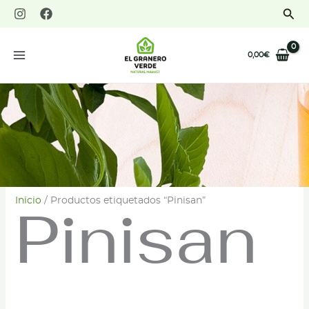
Ir
Bus
al
contenido
0,00
€
Inicio
/ Productos etiquetados “Pinisan”
Pinisan