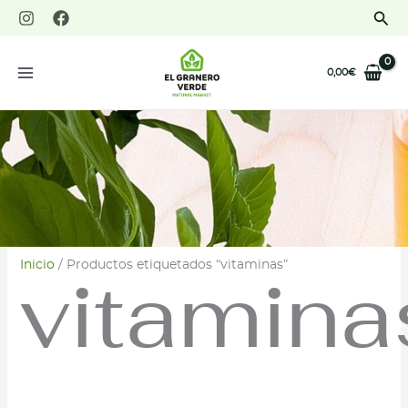
Ir
Bus
al
contenido
0,00
€
Inicio
/ Productos etiquetados “vitaminas”
vitamina