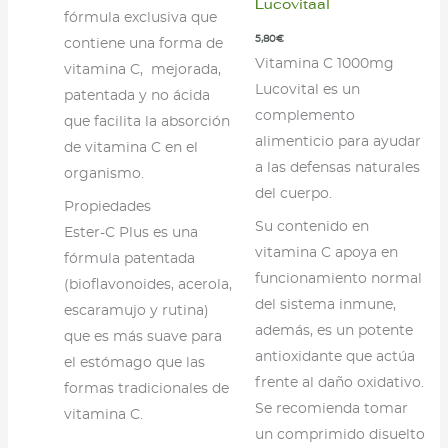
Lucovitaal
fórmula exclusiva que
5,80
€
contiene una forma de
Vitamina C 1000mg
vitamina C, mejorada,
Lucovital es un
patentada y no ácida
complemento
que facilita la absorción
alimenticio para ayudar
de vitamina C en el
a las defensas naturales
organismo.
del cuerpo.
Propiedades
Su contenido en
Ester-C Plus es una
vitamina C apoya en
fórmula patentada
funcionamiento normal
(bioflavonoides, acerola,
del sistema inmune,
escaramujo y rutina)
además, es un potente
que es más suave para
antioxidante que actúa
el estómago que las
frente al daño oxidativo.
formas tradicionales de
Se recomienda tomar
vitamina C.
un comprimido disuelto