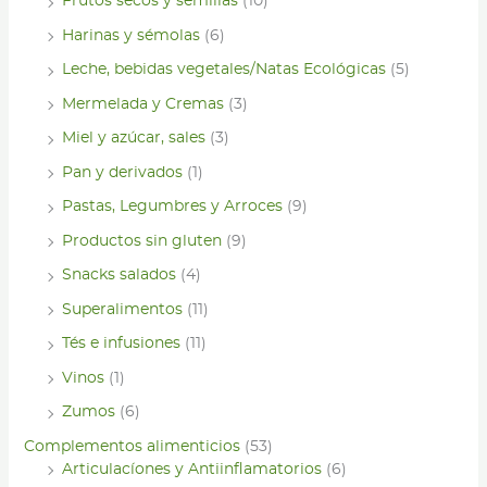
Frutos secos y semillas
(10)
Harinas y sémolas
(6)
Leche, bebidas vegetales/Natas Ecológicas
(5)
Mermelada y Cremas
(3)
Miel y azúcar, sales
(3)
Pan y derivados
(1)
Pastas, Legumbres y Arroces
(9)
Productos sin gluten
(9)
Snacks salados
(4)
Superalimentos
(11)
Tés e infusiones
(11)
Vinos
(1)
Zumos
(6)
Complementos alimenticios
(53)
Articulacíones y Antiinflamatorios
(6)