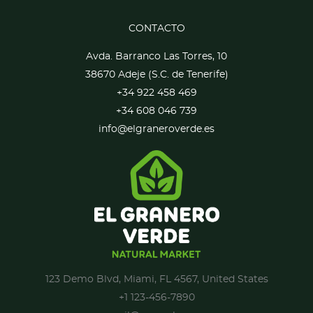
CONTACTO
Avda. Barranco Las Torres, 10
38670 Adeje (S.C. de Tenerife)
+34 922 458 469
+34 608 046 739
info@elgraneroverde.es
123 Demo Blvd, Miami, FL 4567, United States
+1 123-456-7890