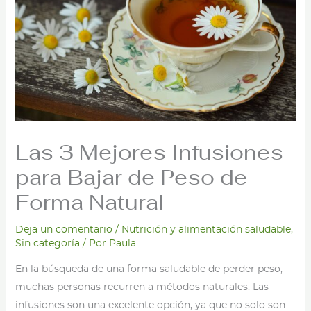
Las 3 Mejores Infusiones
para Bajar de Peso de
Forma Natural
Deja un comentario
/
Nutrición y alimentación saludable
,
Sin categoría
/ Por
Paula
En la búsqueda de una forma saludable de perder peso,
muchas personas recurren a métodos naturales. Las
infusiones son una excelente opción, ya que no solo son