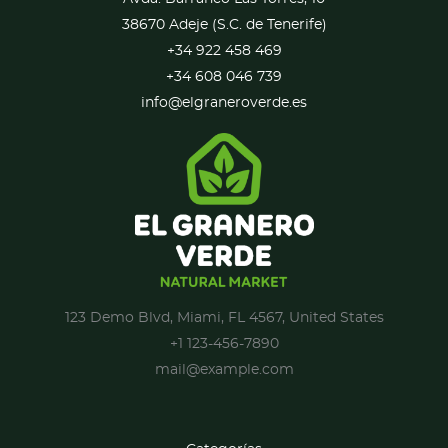
38670 Adeje (S.C. de Tenerife)
+34 922 458 469
+34 608 046 739
info@elgraneroverde.es
123 Demo Blvd, Miami, FL 4567, United States
+1 123-456-7890
mail@example.com