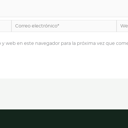
Correo
Web
electrónico*
o y web en este navegador para la próxima vez que com