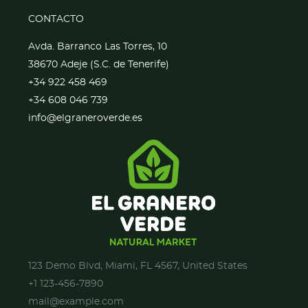
CONTACTO
Avda. Barranco Las Torres, 10
38670 Adeje (S.C. de Tenerife)
+34 922 458 469
+34 608 046 739
info@elgraneroverde.es
123 Demo Blvd, Miami, FL 4567, United States
+1 123-456-7890
mail@example.com