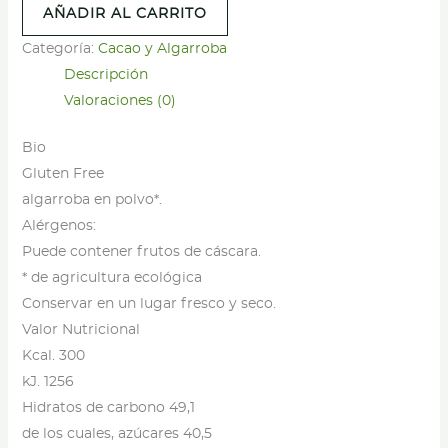
AÑADIR AL CARRITO
Polvo
-
Categoría:
Cacao y Algarroba
La
Descripción
Finestra
Valoraciones (0)
Sul
Bio
Cielo
Gluten Free
-
algarroba en polvo*.
250g
Alérgenos:
cantidad
Puede contener frutos de cáscara.
* de agricultura ecológica
Conservar en un lugar fresco y seco.
Valor Nutricional
Kcal. 300
kJ. 1256
Hidratos de carbono 49,1
de los cuales, azúcares 40,5