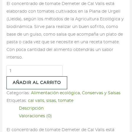
El concentrado de tomate Demeter de Cal Valls está
elaborado con tomates cultivados en la Plana de Urgell
(Lleida), según los métodos de la Agricultura Ecológica y
biodinámica. Sirve para realizar un buen sofrito, como
base de un guiso, como salsa que acompaña un plato de
pasta o cada vez que se necesite en una receta tomate.
Con poca cantidad del alimento obtendrás un sabor
intenso.
Concentrado
de
AÑADIR AL CARRITO
tomate
-
Categorías:
Alimentación ecológica
,
Conservas y Salsas
Cal
Etiquetas:
cal valls
,
slsas
,
tomate
Valls
Descripción
-
Valoraciones (0)
250g
El concentrado de tomate Demeter de Cal Valls está
cantidad