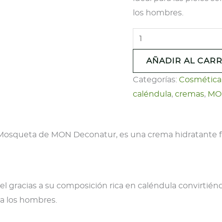
los hombres.
Crema
Caléndula
AÑADIR AL CARR
y
Rosa
Categorías:
Cosmética 
Mosqueta
caléndula
,
cremas
,
MO
Día
y
Mosqueta de MON Deconatur, es una crema hidratante fa
Noche
-
MON
-
l gracias a su composición rica en caléndula convirtiénd
50ml
ra los hombres.
cantidad