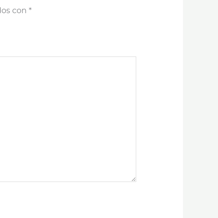
dos con
*