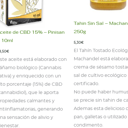
Tahin Sin Sal – Machan
250g
ceite de CBD 15% – Pinisan
 10ml
5,30
€
El Tahín Tostado Ecológ
8,50
€
Machandel está elabor
ste aceite está elaborado con
crema de sésamo tosta
áñamo biológico (Cannabis
sal de cultivo ecológico
ativa) y enriquecido con un
certificado.
lto porcentaje (15%) de CBD
No puede haber humu
cannabidiol), que le aporta
se precie sin tahin de ca
ropiedades calmantes y
Ademas esta delicioso 
ntiinflamatorias, generando
pan, galletas o utilizad
na sensación de alivio y
condimento.
ienestar.