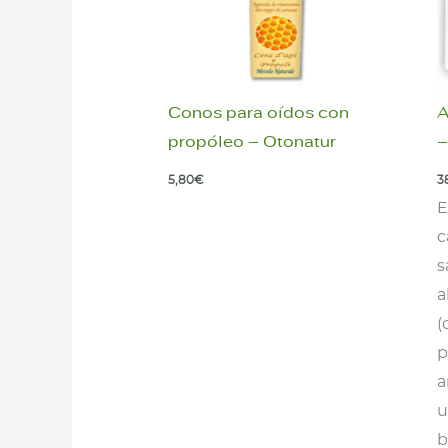
Conos para oídos con
A
propóleo – Otonatur
–
5,80
€
3
E
c
s
a
(
p
a
u
b