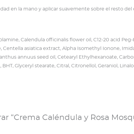
dad en la mano y aplicar suavemente sobre el resto de
lamine, Calendula officinalis flower oil, C12-20 acid Peg-
 Centella asiatica extract, Alpha Isomethyl Ionone, Imid
, Helianthus annuus seed oil, Cetearyl Ethylhexanoate, Ca
BHT, Glyceryl stearate, Citral, Citronellol, Geraniol, Linalo
orar “Crema Caléndula y Rosa Mosq