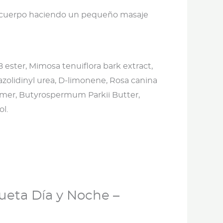
l cuerpo haciendo un pequeño masaje
8 ester, Mimosa tenuiflora bark extract,
azolidinyl urea, D-limonene, Rosa canina
rbomer, Butyrospermum Parkii Butter,
ol.
ueta Día y Noche –