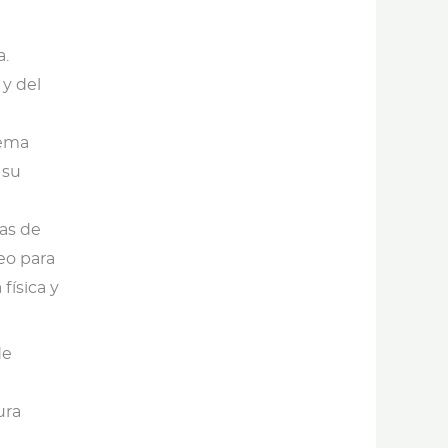
a.
 y del
tema
 su
as de
eo para
física y
de
ura