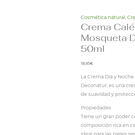
Cosmética natural
,
Cre
Crema Calé
Mosqueta D
50ml
18,95
€
La Crema Día y Noche
Deconatur, es una cre
de suavidad y protecci
Propiedades
Tiene un gran poder ca
composición rica en c
ideal para las pieles s