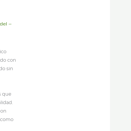
del –
ico
ado con
do sin
s que
lidad.
con
o como