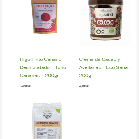
Higo Tinto Canario
Crema de Cacao y
Deshidratado – Tuno
Avellanas – Eco Sana –
Canarias – 200gr
200g
39,90
€
4,00
€