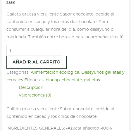
3,85
€
Galleta gruesa y crujiente Sabor chocolate debido al
contenido en cacao y los chips de chocolate. Para
consumir a cualquier hora del día, como desayuno o
merienda. También entre horas o para acompañar el café.
Galleta
cacao
AÑADIR AL CARRITO
con
chips
Categorías:
Alimentación ecológica
,
Desayunos galletas y
de
cereales
Etiquetas:
biocop
,
chocolate
,
galletas
chocolate
Descripción
-
Valoraciones (0)
Biocop
Galleta gruesa y crujiente Sabor chocolate debido al
-
contenido en cacao y los chips de chocolate.
250
g
INGREDIENTES GENERALES: -Azucar añadido -100%