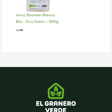
Arroz Basmati Blanco
Bio – Eco Salim – 500g
4,28
€