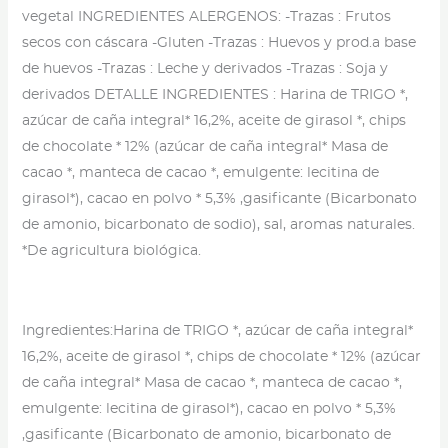
cantidad
vegetal INGREDIENTES ALERGENOS: -Trazas : Frutos
secos con cáscara -Gluten -Trazas : Huevos y prod.a base
de huevos -Trazas : Leche y derivados -Trazas : Soja y
derivados DETALLE INGREDIENTES : Harina de TRIGO *,
azúcar de caña integral* 16,2%, aceite de girasol *, chips
de chocolate * 12% (azúcar de caña integral* Masa de
cacao *, manteca de cacao *, emulgente: lecitina de
girasol*), cacao en polvo * 5,3% ,gasificante (Bicarbonato
de amonio, bicarbonato de sodio), sal, aromas naturales.
*De agricultura biológica.
Ingredientes:
Harina de TRIGO *, azúcar de caña integral*
16,2%, aceite de girasol *, chips de chocolate * 12% (azúcar
de caña integral* Masa de cacao *, manteca de cacao *,
emulgente: lecitina de girasol*), cacao en polvo * 5,3%
,gasificante (Bicarbonato de amonio, bicarbonato de