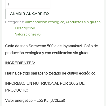
Gofio
de
AÑADIR AL CARRITO
Trigo
Sarraceno
Categorías:
Alimentación ecológica
,
Productos sin gluten
-
Descripción
Inyamakazi
Valoraciones (0)
-
Gofio de trigo Sarraceno 500 g de Inyamakazi. Gofio de
500g
cantidad
producción ecológica y con certificación sin gluten.
INGREDIENTES:
Harina de trigo sarraceno tostado de cultivo ecológico.
INFORMACIÓN NUTRICIONAL POR 100G DE
PRODUCTO:
Valor energético – 155 KJ (372kcal)