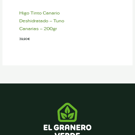
Higo Tinto Canario
Deshidratado – Tuno
Canarias – 200gr
39,90
€