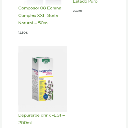
Estado Puro
Composor 08 Echina
27,92
€
Complex XXI -Soria
Natural – 50ml
12,50
€
Depurerbe drink -ESI –
250ml