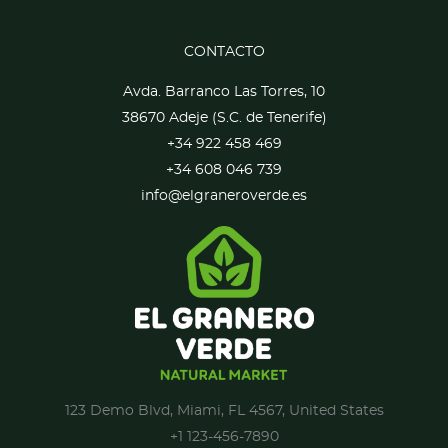
CONTACTO
Avda. Barranco Las Torres, 10
38670 Adeje (S.C. de Tenerife)
+34 922 458 469
+34 608 046 739
info@elgraneroverde.es
123 Demo Blvd, Miami, FL 4567, United States
+1 123-456-7890