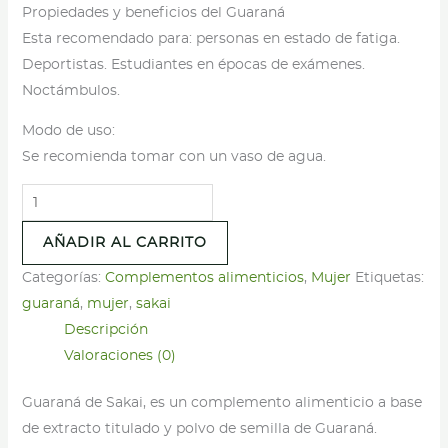
Propiedades y beneficios del Guaraná
Esta recomendado para: personas en estado de fatiga.
Deportistas. Estudiantes en épocas de exámenes.
Noctámbulos.
Modo de uso:
Se recomienda tomar con un vaso de agua.
Guaraná
-
AÑADIR AL CARRITO
Sakai
-
Categorías:
Complementos alimenticios
,
Mujer
Etiquetas:
60
guaraná
,
mujer
,
sakai
cápsulas
Descripción
cantidad
Valoraciones (0)
Guaraná de Sakai, es un complemento alimenticio a base
de extracto titulado y polvo de semilla de Guaraná.