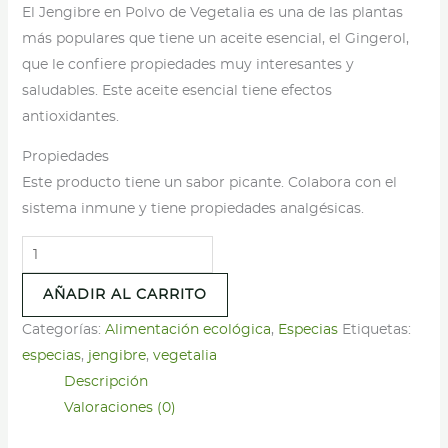
El Jengibre en Polvo de Vegetalia es una de las plantas
más populares que tiene un aceite esencial, el Gingerol,
que le confiere propiedades muy interesantes y
saludables. Este aceite esencial tiene efectos
antioxidantes.
Propiedades
Este producto tiene un sabor picante. Colabora con el
sistema inmune y tiene propiedades analgésicas.
Jengibre
en
AÑADIR AL CARRITO
Polvo
-
Categorías:
Alimentación ecológica
,
Especias
Etiquetas:
Vegetalia
especias
,
jengibre
,
vegetalia
-
Descripción
80
Valoraciones (0)
g