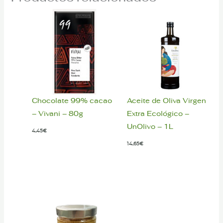
Chocolate 99% cacao
Aceite de Oliva Virgen
– Vivani – 80g
Extra Ecológico –
UnOlivo – 1L
4,45
€
14,65
€