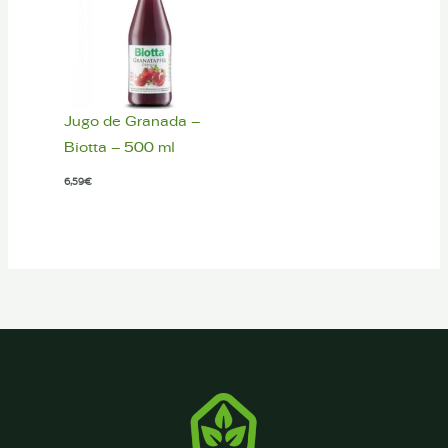
Jugo de Granada –
Biotta – 500 ml
6,59
€