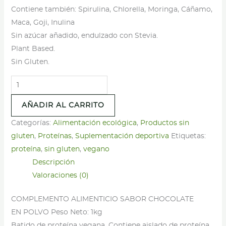
Contiene también: Spirulina, Chlorella, Moringa, Cáñamo,
Maca, Goji, Inulina
Sin azúcar añadido, endulzado con Stevia.
Plant Based.
Sin Gluten.
Power
Greens
AÑADIR AL CARRITO
-
proteína
Categorías:
Alimentación ecológica
,
Productos sin
vegana
gluten
,
Proteínas
,
Suplementación deportiva
Etiquetas:
con
proteína
,
sin gluten
,
vegano
superalimentos
Descripción
-
Valoraciones (0)
Chocolate
COMPLEMENTO ALIMENTICIO SABOR CHOCOLATE
cantidad
EN POLVO Peso Neto: 1kg
Batido de proteína vegana. Contiene aislado de proteína