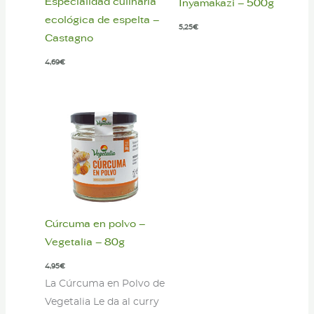
Especialidad culinaria
Inyamakazi – 500g
ecológica de espelta –
5,25
€
Castagno
4,69
€
Cúrcuma en polvo –
Vegetalia – 80g
4,95
€
La Cúrcuma en Polvo de
Vegetalia Le da al curry