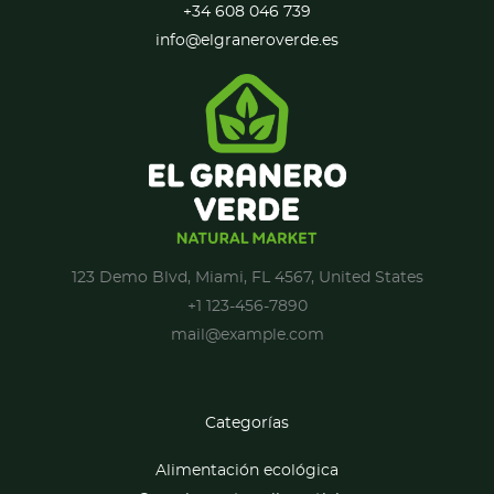
+34 608 046 739
info@elgraneroverde.es
123 Demo Blvd, Miami, FL 4567, United States
+1 123-456-7890
mail@example.com
Categorías
Alimentación ecológica