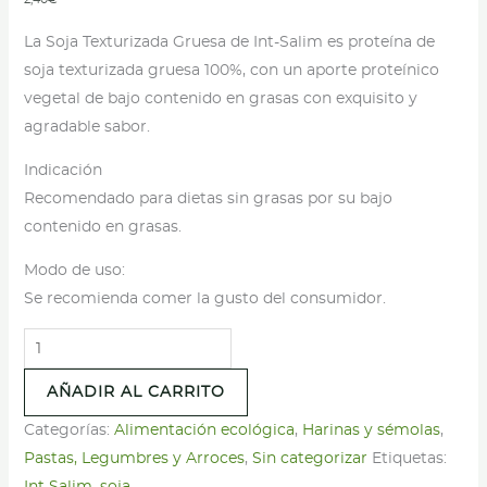
La Soja Texturizada Gruesa de Int-Salim es proteína de
soja texturizada gruesa 100%, con un aporte proteínico
vegetal de bajo contenido en grasas con exquisito y
agradable sabor.
Indicación
Recomendado para dietas sin grasas por su bajo
contenido en grasas.
Modo de uso:
Se recomienda comer la gusto del consumidor.
Soja
Texturizada
AÑADIR AL CARRITO
Gruesa
-
Categorías:
Alimentación ecológica
,
Harinas y sémolas
,
Int-
Pastas, Legumbres y Arroces
,
Sin categorizar
Etiquetas:
Salim