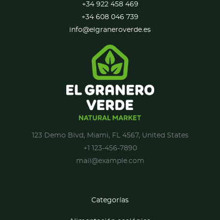
+34 922 458 469
+34 608 046 739
info@elgraneroverde.es
123 Demo Blvd, Miami, FL 4567, United States
+1 123-456-7890
mail@example.com
Categorías