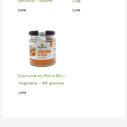
UnOlivo – 500ml
24g
9,65
€
2,25
€
Cúrcuma en Polvo Bio –
Vegetalia – 80 gramos
4,95
€