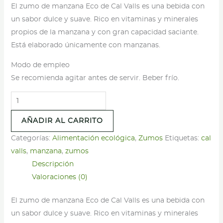
El zumo de manzana Eco de Cal Valls es una bebida con
un sabor dulce y suave. Rico en vitaminas y minerales
propios de la manzana y con gran capacidad saciante.
Está elaborado únicamente con manzanas.
Modo de empleo
Se recomienda agitar antes de servir. Beber frío.
Zumo
de
AÑADIR AL CARRITO
Manzana
–
Categorías:
Alimentación ecológica
,
Zumos
Etiquetas:
cal
Cal
valls
,
manzana
,
zumos
Valls
Descripción
–
Valoraciones (0)
200ml
El zumo de manzana Eco de Cal Valls es una bebida con
cantidad
un sabor dulce y suave. Rico en vitaminas y minerales